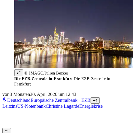
© IMAGO/Julien Becker
Die EZB-Zentrale in Frankfurt
|
Die EZB-Zentrale in
Frankfurt
vor 3 Monaten
30. April 2026 um 12:43
Deutschland
Europäische Zentralbank - EZB
+4
Leitzins
US-Notenbank
Christine Lagarde
Energiekrise