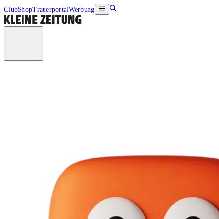
Club
Shop
Trauerportal
Werbung