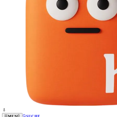
MENÜ
SUCHE