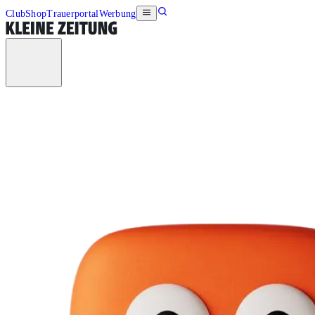
Club
Shop
Trauerportal
Werbung