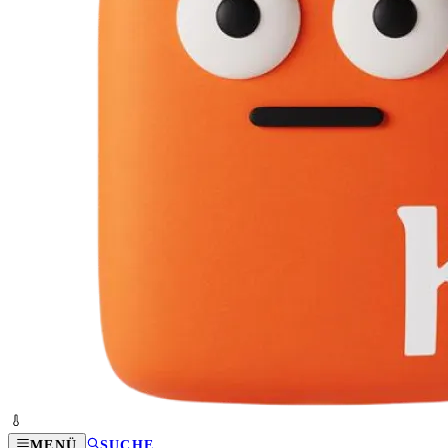
MENÜ
SUCHE