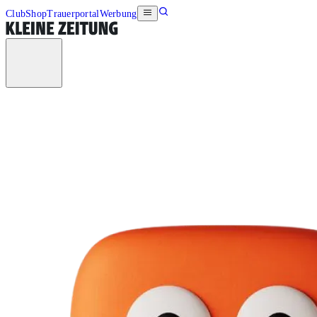
Club
Shop
Trauerportal
Werbung