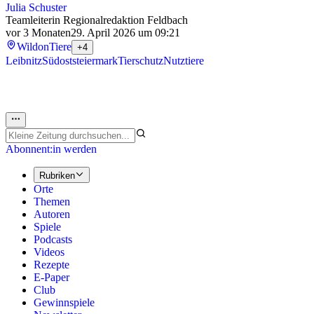
Julia Schuster
Teamleiterin Regionalredaktion Feldbach
vor 3 Monaten
29. April 2026 um 09:21
Wildon
Tiere
+4
Leibnitz
Südoststeiermark
Tierschutz
Nutztiere
Abonnent:in werden
Rubriken
Orte
Themen
Autoren
Spiele
Podcasts
Videos
Rezepte
E-Paper
Club
Gewinnspiele