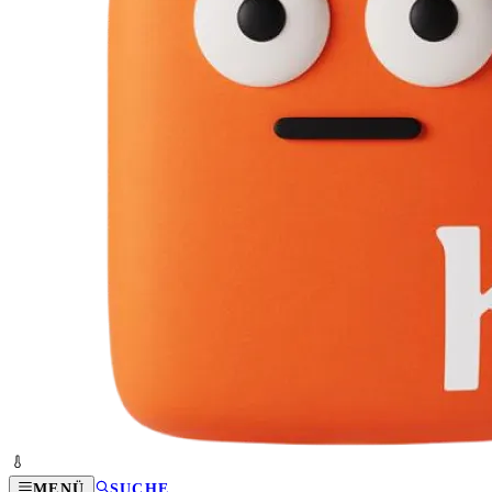
MENÜ
SUCHE