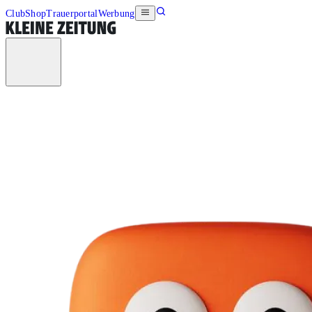
Club
Shop
Trauerportal
Werbung