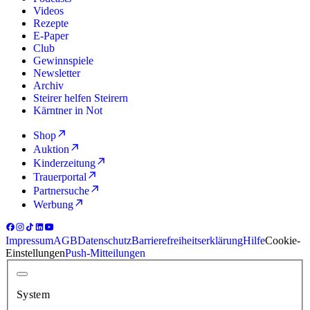
Videos
Rezepte
E-Paper
Club
Gewinnspiele
Newsletter
Archiv
Steirer helfen Steirern
Kärntner in Not
Shop
Auktion
Kinderzeitung
Trauerportal
Partnersuche
Werbung
Impressum
AGB
Datenschutz
Barrierefreiheitserklärung
Hilfe
Cookie-
Einstellungen
Push-Mitteilungen
System