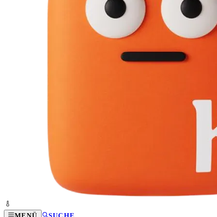
MENÜ
SUCHE