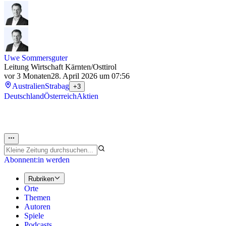
Uwe Sommersguter
Leitung Wirtschaft Kärnten/Osttirol
vor 3 Monaten
28. April 2026 um 07:56
Australien
Strabag
+3
Deutschland
Österreich
Aktien
Abonnent:in werden
Rubriken
Orte
Themen
Autoren
Spiele
Podcasts