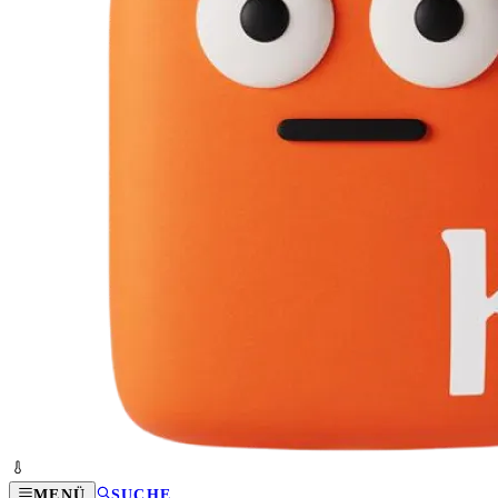
MENÜ
SUCHE