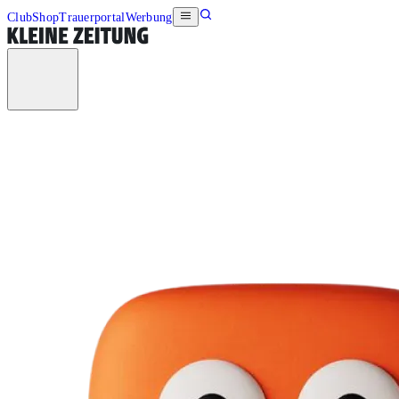
Club
Shop
Trauerportal
Werbung