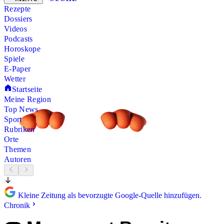
Rezepte
Dossiers
Videos
Podcasts
Horoskope
Spiele
E-Paper
Wetter
Startseite
Meine Region
Top News
Sport
Rubriken
Orte
Themen
Autoren
Kleine Zeitung als bevorzugte Google-Quelle hinzufügen.
Chronik