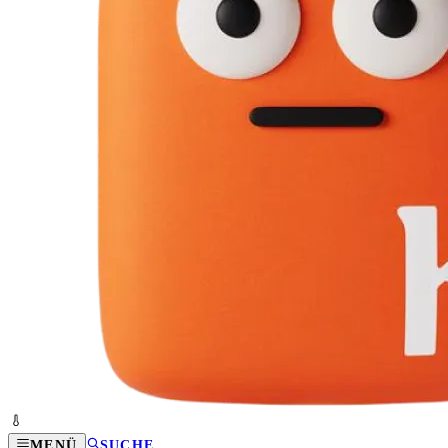
MENÜ
SUCHE