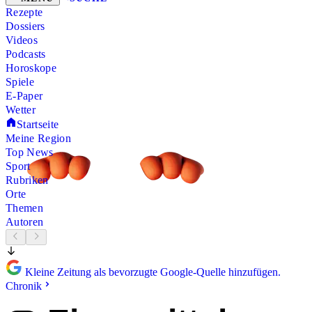
Rezepte
Dossiers
Videos
Podcasts
Horoskope
Spiele
E-Paper
Wetter
Startseite
Meine Region
Top News
Sport
Rubriken
Orte
Themen
Autoren
Kleine Zeitung als bevorzugte Google-Quelle hinzufügen.
Chronik