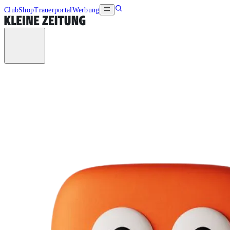
Club
Shop
Trauerportal
Werbung