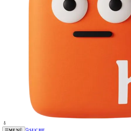
MENÜ
SUCHE