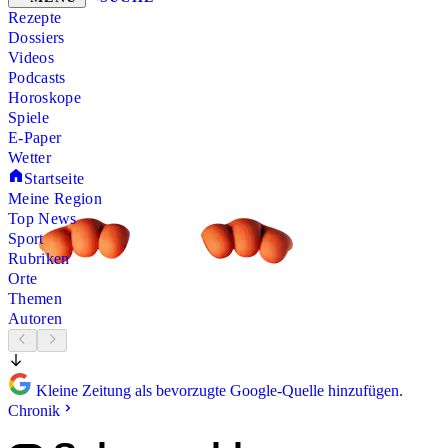
Rezepte
Dossiers
Videos
Podcasts
Horoskope
Spiele
E-Paper
Wetter
Startseite
Meine Region
Top News
Sport
Rubriken
Orte
Themen
Autoren
Kleine Zeitung als bevorzugte Google-Quelle hinzufügen.
Chronik