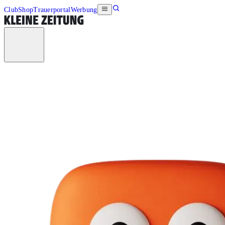
Club
Shop
Trauerportal
Werbung