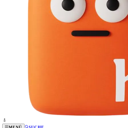
MENÜ
SUCHE