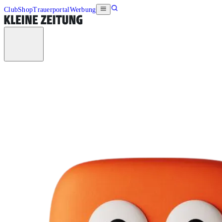
Club
Shop
Trauerportal
Werbung