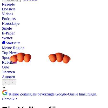
Rezepte
Dossiers
Videos
Podcasts
Horoskope
Spiele
E-Paper
Wetter
Startseite
Meine Region
Top News
Sport
Rubriken
Orte
Themen
Autoren
Kleine Zeitung als bevorzugte Google-Quelle hinzufügen.
Chronik