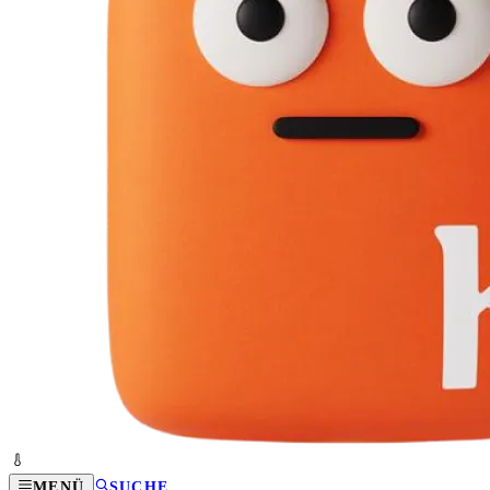
MENÜ
SUCHE