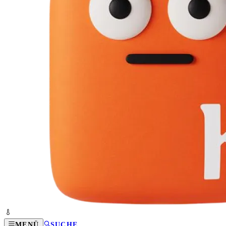
MENÜ
SUCHE