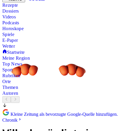
Rezepte
Dossiers
Videos
Podcasts
Horoskope
Spiele
E-Paper
Wetter
Startseite
Meine Region
Top News
Sport
Rubriken
Orte
Themen
Autoren
Kleine Zeitung als bevorzugte Google-Quelle hinzufügen.
Chronik