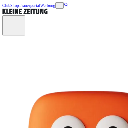
Club
Shop
Trauerportal
Werbung