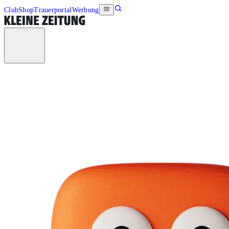
Club
Shop
Trauerportal
Werbung