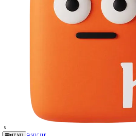
MENÜ
SUCHE