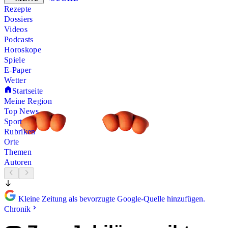
Rezepte
Dossiers
Videos
Podcasts
Horoskope
Spiele
E-Paper
Wetter
Startseite
Meine Region
Top News
Sport
Rubriken
Orte
Themen
Autoren
Kleine Zeitung als bevorzugte Google-Quelle hinzufügen.
Chronik