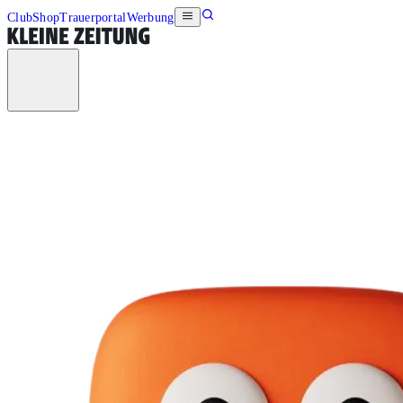
Club
Shop
Trauerportal
Werbung