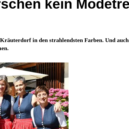
Irschen kein Modetr
as Kräuterdorf in den strahlendsten Farben. Und au
men.