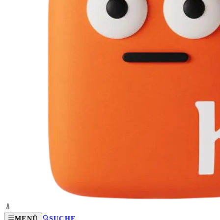
MENÜ
SUCHE