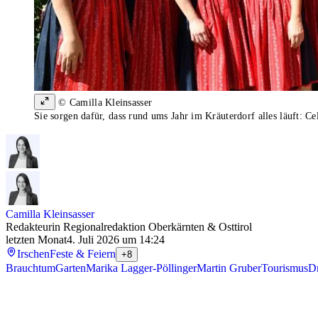
© Camilla Kleinsasser
Sie sorgen dafür, dass rund ums Jahr im Kräuterdorf alles läuft: C
Camilla Kleinsasser
Redakteurin Regionalredaktion Oberkärnten & Osttirol
letzten Monat
4. Juli 2026 um 14:24
Irschen
Feste & Feiern
+8
Brauchtum
Garten
Marika Lagger-Pöllinger
Martin Gruber
Tourismus
Dr