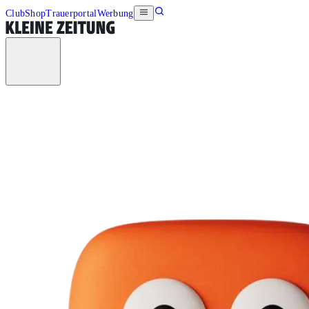
Club
Shop
Trauerportal
Werbung