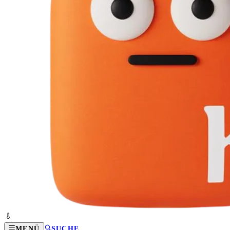
MENÜ
SUCHE