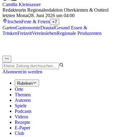
Camilla Kleinsasser
Redakteurin Regionalredaktion Oberkärnten & Osttirol
letzten Monat
28. Juni 2026 um 04:00
Irschen
Feste & Feiern
+7
Garten
Gastronomie
Drautal
Gesund Essen &
Trinken
Freizeit
Vereinsleben
Regionale Produzenten
Abonnent:in werden
Rubriken
Orte
Themen
Autoren
Spiele
Podcasts
Videos
Rezepte
E-Paper
Club