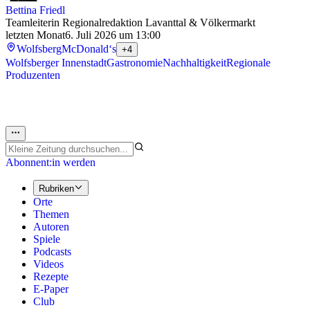
Bettina Friedl
Teamleiterin Regionalredaktion Lavanttal & Völkermarkt
letzten Monat
6. Juli 2026 um 13:00
Wolfsberg
McDonald‘s
+4
Wolfsberger Innenstadt
Gastronomie
Nachhaltigkeit
Regionale
Produzenten
Abonnent:in werden
Rubriken
Orte
Themen
Autoren
Spiele
Podcasts
Videos
Rezepte
E-Paper
Club