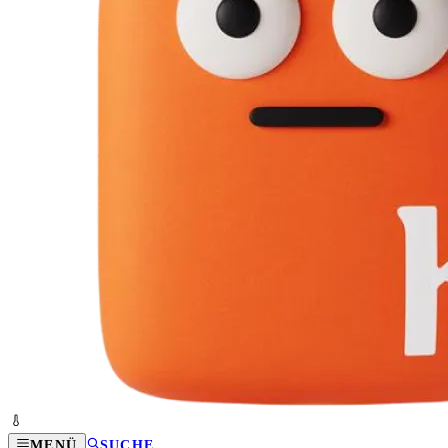
MENÜ
SUCHE