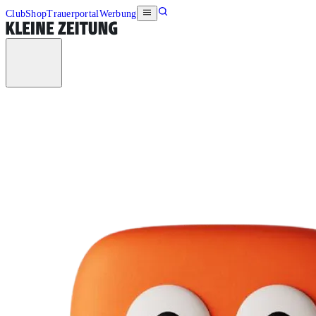
Club
Shop
Trauerportal
Werbung