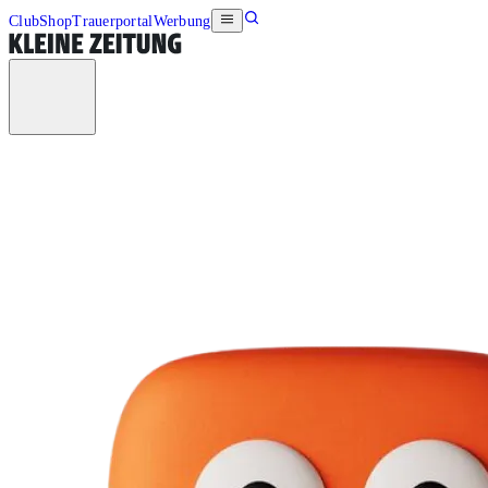
Club
Shop
Trauerportal
Werbung