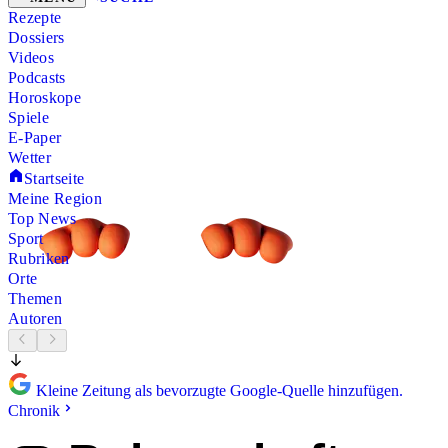
Rezepte
Dossiers
Videos
Podcasts
Horoskope
Spiele
E-Paper
Wetter
Startseite
Meine Region
Top News
Sport
Rubriken
Orte
Themen
Autoren
Kleine Zeitung als bevorzugte Google-Quelle hinzufügen.
Chronik