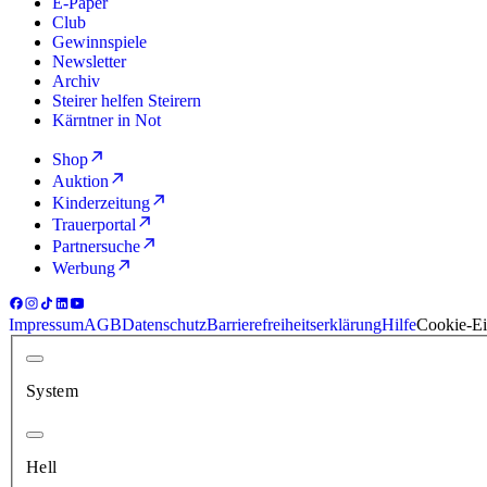
E-Paper
Club
Gewinnspiele
Newsletter
Archiv
Steirer helfen Steirern
Kärntner in Not
Shop
Auktion
Kinderzeitung
Trauerportal
Partnersuche
Werbung
Impressum
AGB
Datenschutz
Barrierefreiheitserklärung
Hilfe
Cookie-Ei
System
Hell