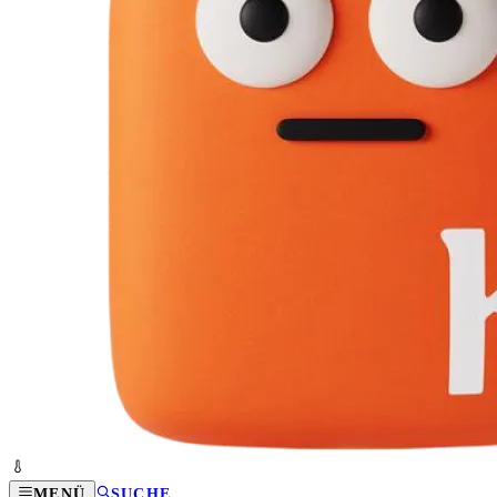
MENÜ
SUCHE