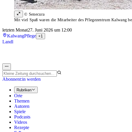
© Senecura
Mit viel Spaß waren die Mitarbeiter des Pflegezentrum Kalwang be
letzten Monat
27. Juni 2026 um 12:00
Kalwang
Pflege
+1
Landl
Abonnent:in werden
Rubriken
Orte
Themen
Autoren
Spiele
Podcasts
Videos
Rezepte