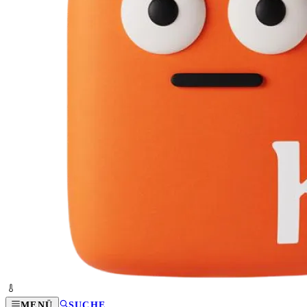
MENÜ
SUCHE