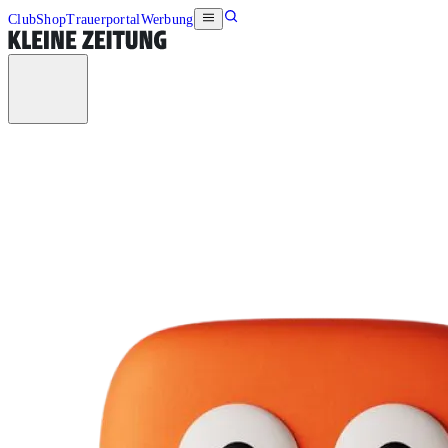
Club
Shop
Trauerportal
Werbung