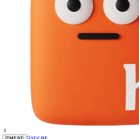
MENÜ
SUCHE