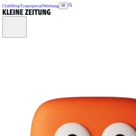
Club
Shop
Trauerportal
Werbung