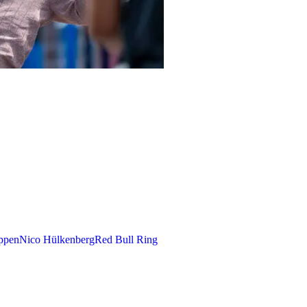
ppen
Nico Hülkenberg
Red Bull Ring