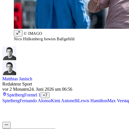
© IMAGO
Nico Hülkenberg bewies Ballgefühl
Matthias Janisch
Redakteur Sport
vor 2 Monaten
24. Juni 2026 um 06:56
Spielberg
Formel 1
+7
Spielberg
Fernando Alonso
Kimi Antonelli
Lewis Hamilton
Max Versta