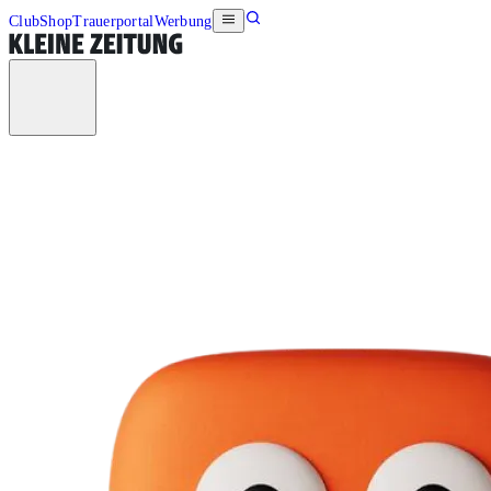
Club
Shop
Trauerportal
Werbung