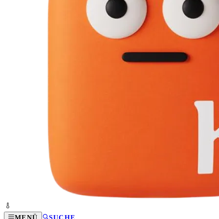
MENÜ
SUCHE