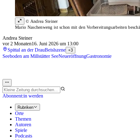
© Andrea Steiner
Mario Naschenweng ist schon mit den Vorbereitungsarbeiten beschä
Andrea Steiner
vor 2 Monaten
16. Juni 2026 um 13:00
Spittal an der Drau
Beislszene
+3
Seeboden am Millstätter See
Neueröffnung
Gastronomie
Abonnent:in werden
Rubriken
Orte
Themen
Autoren
Spiele
Podcasts