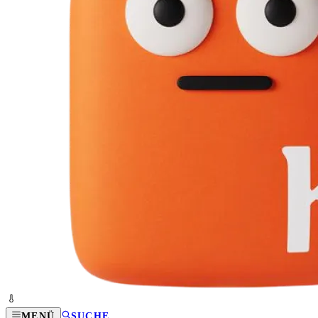
MENÜ
SUCHE