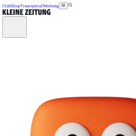
Club
Shop
Trauerportal
Werbung