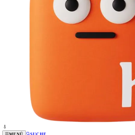
MENÜ
SUCHE