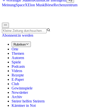
Vereinigte Staaten
Künstliche Intelligenz
+5
Meinung
SpaceX
Elon Musk
Börse
Rechenzentrum
Abonnent:in werden
Rubriken
Orte
Themen
Autoren
Spiele
Podcasts
Videos
Rezepte
E-Paper
Club
Gewinnspiele
Newsletter
Archiv
Steirer helfen Steirern
Kärntner in Not