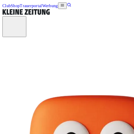
Club
Shop
Trauerportal
Werbung