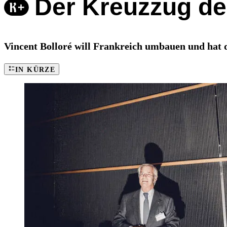
Der Kreuzzug des
Vincent Bolloré will Frankreich umbauen und hat 
IN KÜRZE