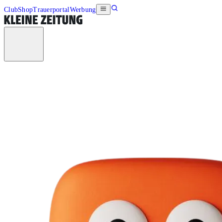
Club
Shop
Trauerportal
Werbung