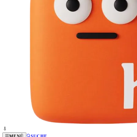
MENÜ
SUCHE