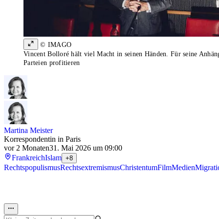
© IMAGO
Vincent Bolloré hält viel Macht in seinen Händen. Für seine Anhän
Parteien profitieren
Martina Meister
Korrespondentin in Paris
vor 2 Monaten
31. Mai 2026 um 09:00
Frankreich
Islam
+8
Rechtspopulismus
Rechtsextremismus
Christentum
Film
Medien
Migrati