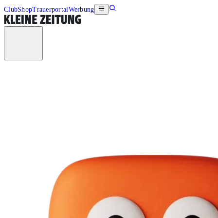
Club
Shop
Trauerportal
Werbung