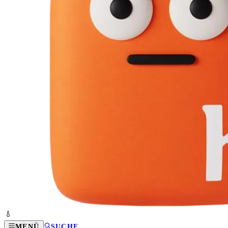
MENÜ
SUCHE