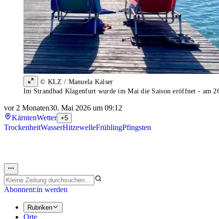
© KLZ / Manuela Kalser
Im Strandbad Klagenfurt wurde im Mai die Saison eröffnet - am 2
vor 2 Monaten
30. Mai 2026 um 09:12
Kärnten
Wetter
+5
Trockenheit
Wasser
Hitzewelle
Frühling
Pfingsten
Abonnent:in werden
Rubriken
Orte