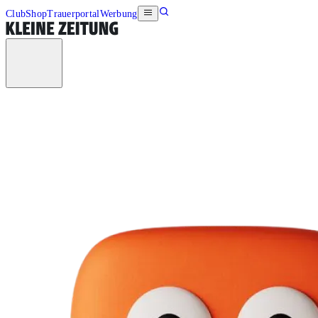
Club
Shop
Trauerportal
Werbung