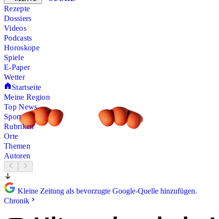
Rezepte
Dossiers
Videos
Podcasts
Horoskope
Spiele
E-Paper
Wetter
Startseite
Meine Region
Top News
Sport
Rubriken
Orte
Themen
Autoren
Kleine Zeitung als bevorzugte Google-Quelle hinzufügen.
Chronik