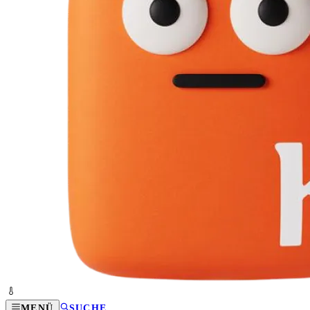
MENÜ
SUCHE