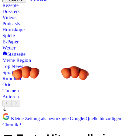
Rezepte
Dossiers
Videos
Podcasts
Horoskope
Spiele
E-Paper
Wetter
Startseite
Meine Region
Top News
Sport
Rubriken
Orte
Themen
Autoren
Kleine Zeitung als bevorzugte Google-Quelle hinzufügen.
Chronik