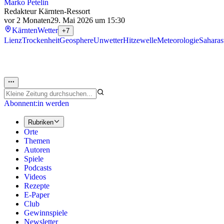
Marko Petelin
Redakteur Kärnten-Ressort
vor 2 Monaten
29. Mai 2026 um 15:30
Kärnten
Wetter
+7
Lienz
Trockenheit
Geosphere
Unwetter
Hitzewelle
Meteorologie
Saharas
Abonnent:in werden
Rubriken
Orte
Themen
Autoren
Spiele
Podcasts
Videos
Rezepte
E-Paper
Club
Gewinnspiele
Newsletter