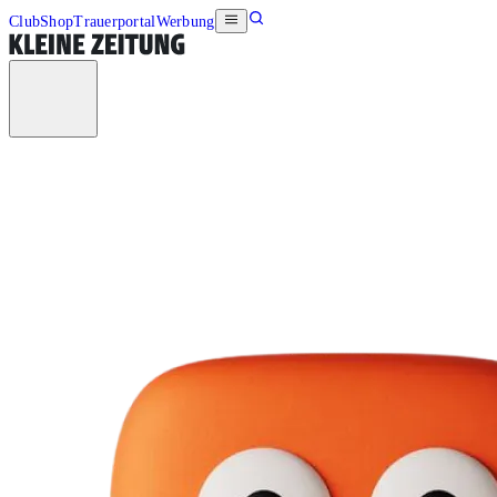
Club
Shop
Trauerportal
Werbung