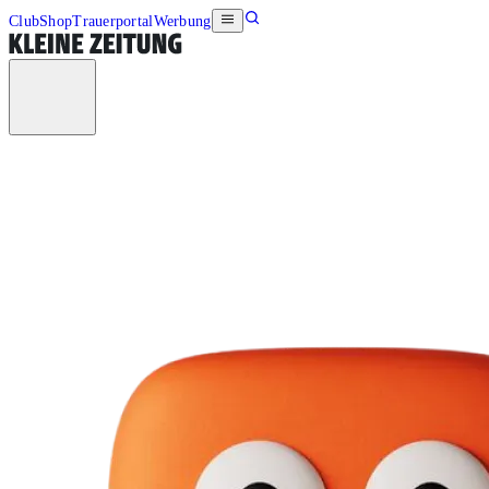
Club
Shop
Trauerportal
Werbung