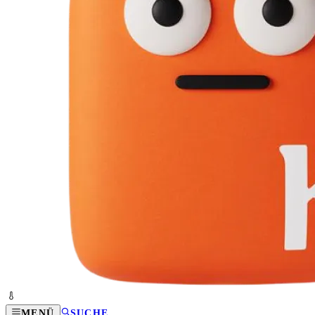
MENÜ
SUCHE