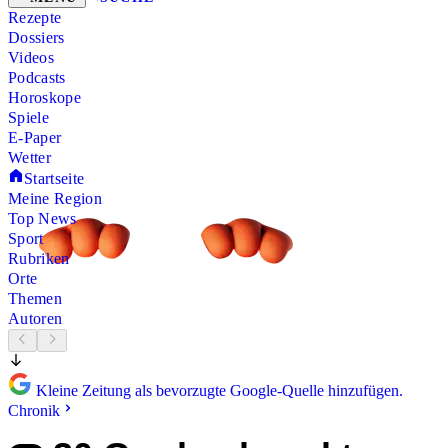
Rezepte
Dossiers
Videos
Podcasts
Horoskope
Spiele
E-Paper
Wetter
Startseite
Meine Region
Top News
Sport
Rubriken
Orte
Themen
Autoren
Kleine Zeitung als bevorzugte Google-Quelle hinzufügen.
Chronik