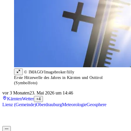
© IMAGO/Imagebroker/lilly
Erste Hitzewelle des Jahres in Kärnten und Osttirol
(Symbolfoto)
vor 3 Monaten
23. Mai 2026 um 14:46
Kärnten
Wetter
+4
Lienz (Gemeinde)
Oberdrauburg
Meteorologie
Geosphere