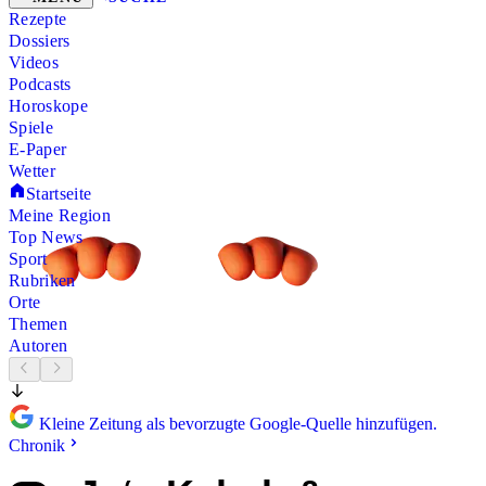
Rezepte
Dossiers
Videos
Podcasts
Horoskope
Spiele
E-Paper
Wetter
Startseite
Meine Region
Top News
Sport
Rubriken
Orte
Themen
Autoren
Kleine Zeitung als bevorzugte Google-Quelle hinzufügen.
Chronik