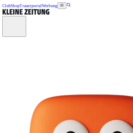
Club
Shop
Trauerportal
Werbung