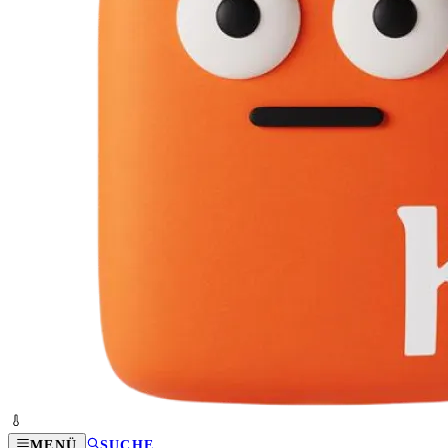
MENÜ
SUCHE