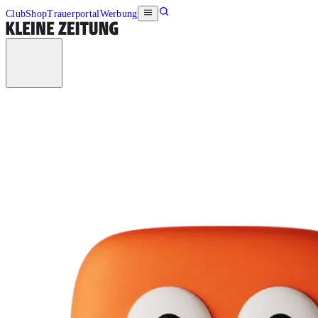
Club
Shop
Trauerportal
Werbung