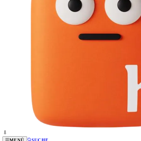
MENÜ
SUCHE