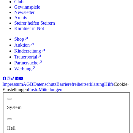
Club
Gewinnspiele
Newsletter
Archiv
Steirer helfen Steirern
Kärntner in Not
Shop
Auktion
Kinderzeitung
Trauerportal
Partnersuche
Werbung
Impressum
AGB
Datenschutz
Barrierefreiheitserklärung
Hilfe
Cookie-
Einstellungen
Push-Mitteilungen
System
Hell