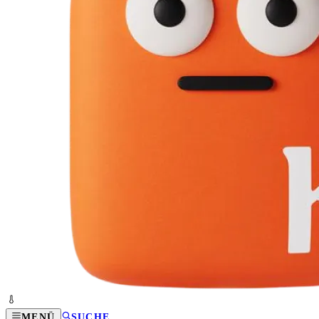
MENÜ
SUCHE