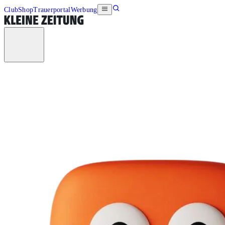
Club
Shop
Trauerportal
Werbung