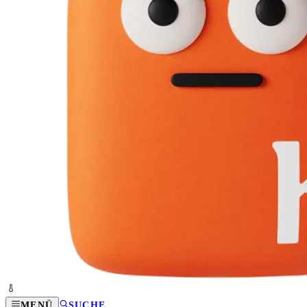
MENÜ
SUCHE