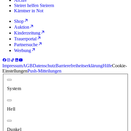
Archiv
Steirer helfen Steirern
Kärntner in Not
Shop
Auktion
Kinderzeitung
Trauerportal
Partnersuche
Werbung
Impressum
AGB
Datenschutz
Barrierefreiheitserklärung
Hilfe
Cookie-
Einstellungen
Push-Mitteilungen
System
Hell
Dunkel