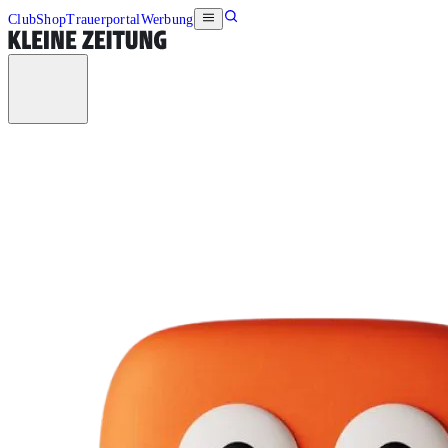
Club
Shop
Trauerportal
Werbung