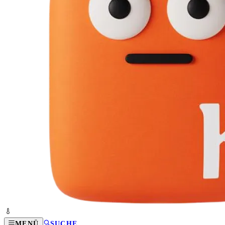
MENÜ
SUCHE