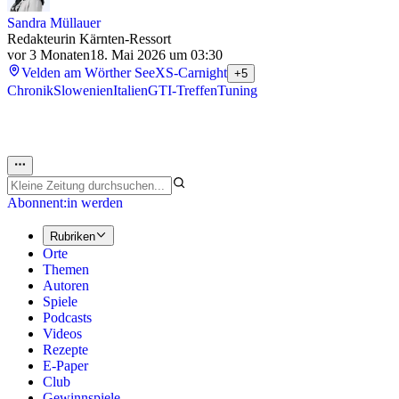
Sandra Müllauer
Redakteurin Kärnten-Ressort
vor 3 Monaten
18. Mai 2026 um 03:30
Velden am Wörther See
XS-Carnight
+5
Chronik
Slowenien
Italien
GTI-Treffen
Tuning
Abonnent:in werden
Rubriken
Orte
Themen
Autoren
Spiele
Podcasts
Videos
Rezepte
E-Paper
Club
Gewinnspiele