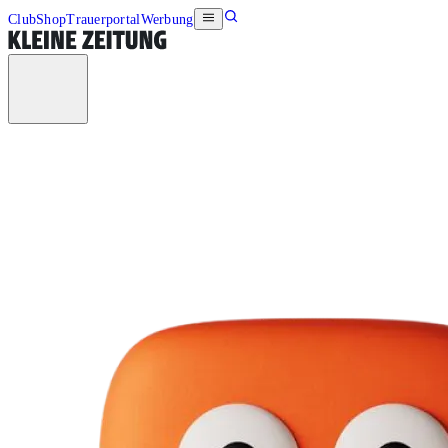
Club
Shop
Trauerportal
Werbung