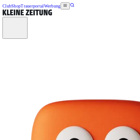
Club
Shop
Trauerportal
Werbung