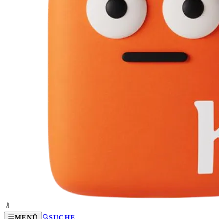
MENÜ
SUCHE