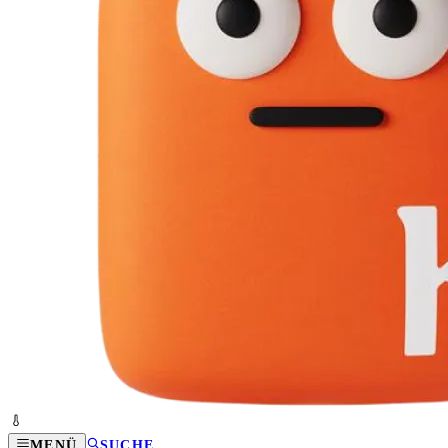
MENÜ
SUCHE