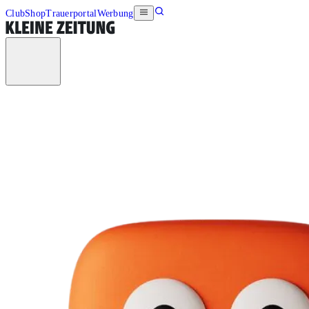
Club
Shop
Trauerportal
Werbung