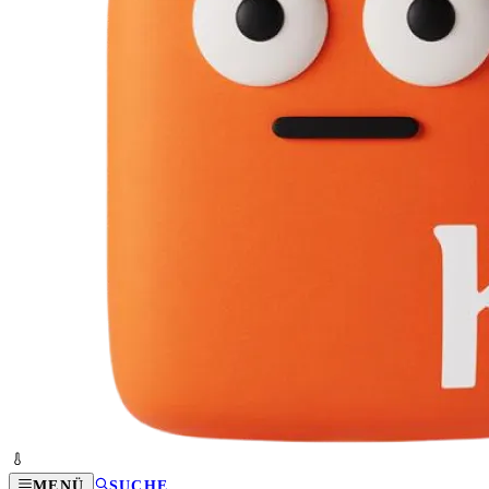
MENÜ
SUCHE