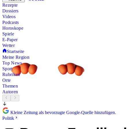
Rezepte
Dossiers
Videos
Podcasts
Horoskope
Spiele
E-Paper
Wetter
Startseite
Meine Region
Top News
Sport
Rubriken
Orte
Themen
Autoren
Kleine Zeitung als bevorzugte Google-Quelle hinzufügen.
Politik