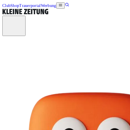
Club
Shop
Trauerportal
Werbung