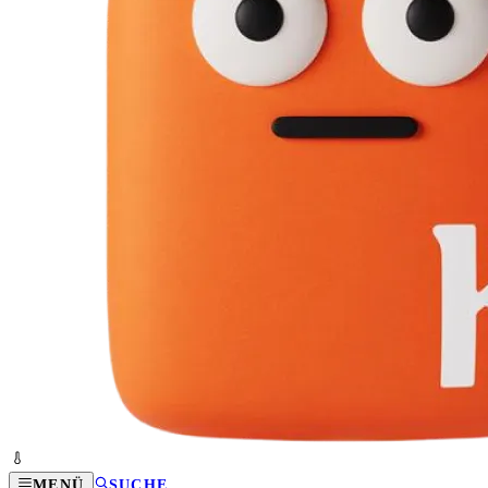
MENÜ
SUCHE