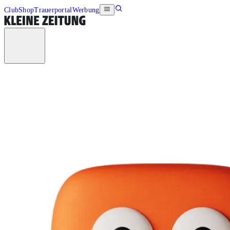
Club
Shop
Trauerportal
Werbung