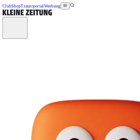
Club
Shop
Trauerportal
Werbung