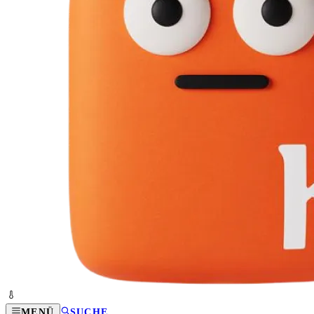
MENÜ
SUCHE