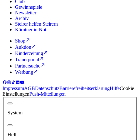
Club
Gewinnspiele
Newsletter
Archiv
Steirer helfen Steirern
Kärntner in Not
Shop
Auktion
Kinderzeitung
Trauerportal
Partnersuche
Werbung
Impressum
AGB
Datenschutz
Barrierefreiheitserklärung
Hilfe
Cookie-
Einstellungen
Push-Mitteilungen
System
Hell