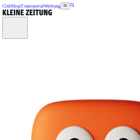
Club
Shop
Trauerportal
Werbung