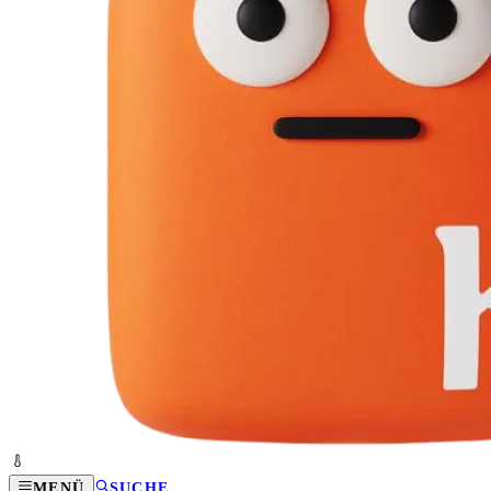
MENÜ
SUCHE