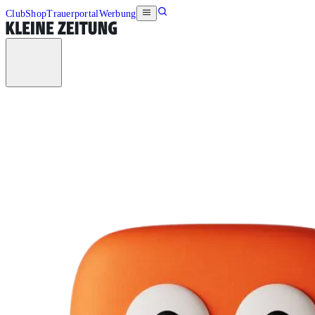
Club
Shop
Trauerportal
Werbung