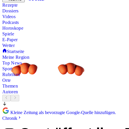
Rezepte
Dossiers
Videos
Podcasts
Horoskope
Spiele
E-Paper
Wetter
Startseite
Meine Region
Top News
Sport
Rubriken
Orte
Themen
Autoren
Kleine Zeitung als bevorzugte Google-Quelle hinzufügen.
Chronik