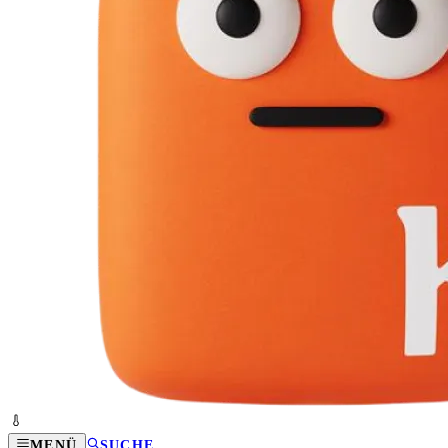
MENÜ
SUCHE