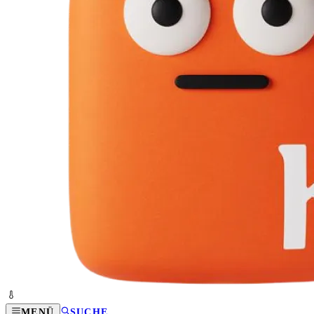
MENÜ
SUCHE