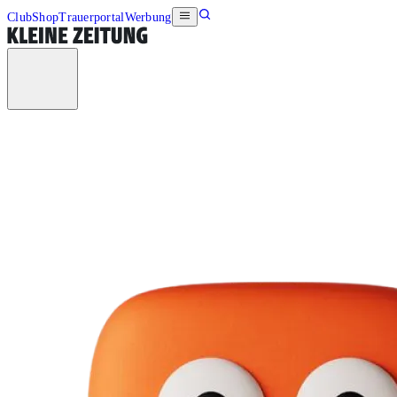
Club
Shop
Trauerportal
Werbung