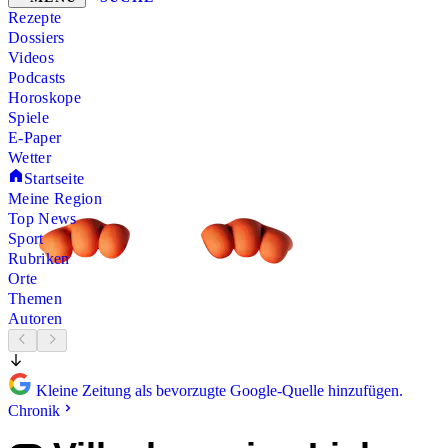
Rezepte
Dossiers
Videos
Podcasts
Horoskope
Spiele
E-Paper
Wetter
Startseite
Meine Region
Top News
Sport
Rubriken
Orte
Themen
Autoren
Kleine Zeitung als bevorzugte Google-Quelle hinzufügen.
Chronik