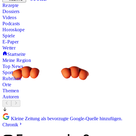
Rezepte
Dossiers
Videos
Podcasts
Horoskope
Spiele
E-Paper
Wetter
Startseite
Meine Region
Top News
Sport
Rubriken
Orte
Themen
Autoren
Kleine Zeitung als bevorzugte Google-Quelle hinzufügen.
Chronik