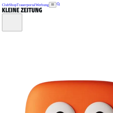
Club
Shop
Trauerportal
Werbung