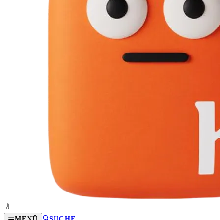
MENÜ
SUCHE