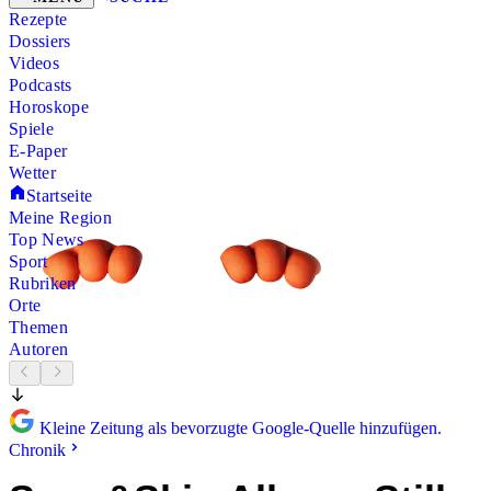
Rezepte
Dossiers
Videos
Podcasts
Horoskope
Spiele
E-Paper
Wetter
Startseite
Meine Region
Top News
Sport
Rubriken
Orte
Themen
Autoren
Kleine Zeitung als bevorzugte Google-Quelle hinzufügen.
Chronik