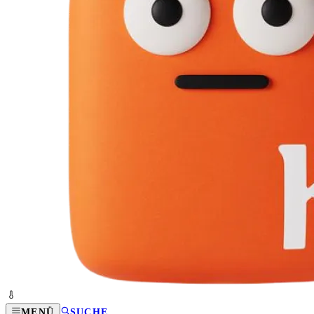
MENÜ
SUCHE