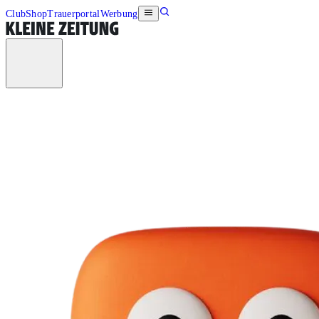
Club
Shop
Trauerportal
Werbung