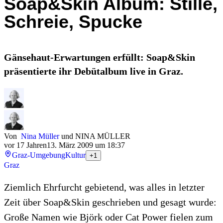
Soap&Skin Album: Stille,
Schreie, Spucke
Gänsehaut-Erwartungen erfüllt: Soap&Skin
präsentierte ihr Debütalbum live in Graz.
Von
Nina Müller
und
NINA MÜLLER
vor 17 Jahren
13. März 2009 um 18:37
Graz-Umgebung
Kultur
+1
Graz
Ziemlich Ehrfurcht gebietend, was alles in letzter
Zeit über Soap&Skin geschrieben und gesagt wurde:
Große Namen wie Björk oder Cat Power fielen zum