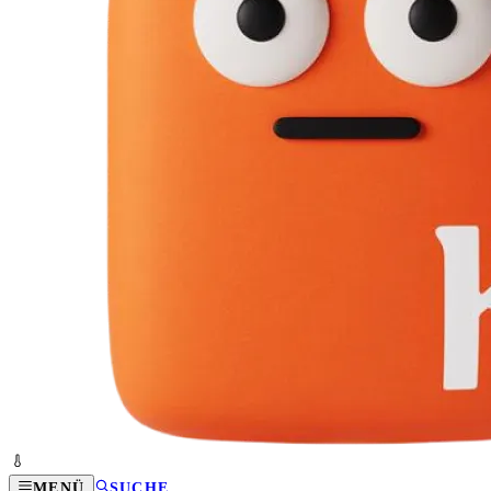
MENÜ
SUCHE