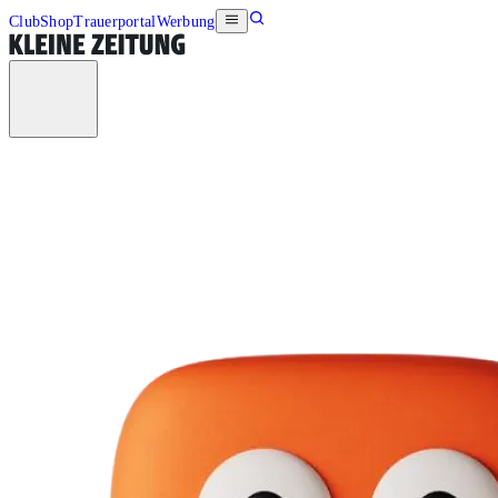
Club
Shop
Trauerportal
Werbung