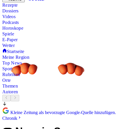
Rezepte
Dossiers
Videos
Podcasts
Horoskope
Spiele
E-Paper
Wetter
Startseite
Meine Region
Top News
Sport
Rubriken
Orte
Themen
Autoren
Kleine Zeitung als bevorzugte Google-Quelle hinzufügen.
Chronik