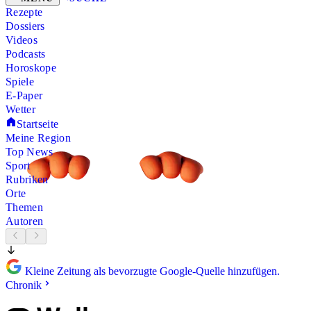
Rezepte
Dossiers
Videos
Podcasts
Horoskope
Spiele
E-Paper
Wetter
Startseite
Meine Region
Top News
Sport
Rubriken
Orte
Themen
Autoren
Kleine Zeitung als bevorzugte Google-Quelle hinzufügen.
Chronik