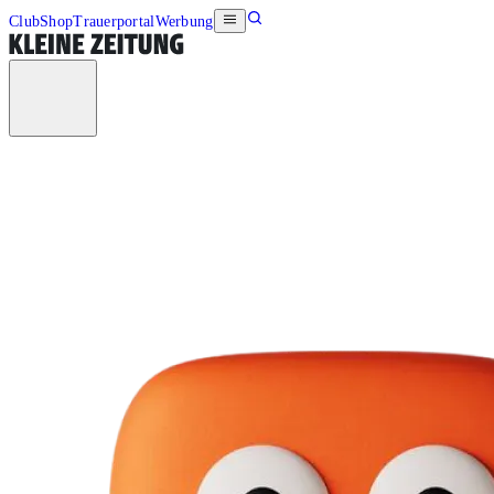
Club
Shop
Trauerportal
Werbung