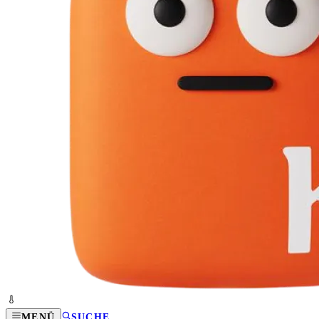
MENÜ
SUCHE