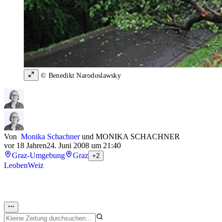
© Benedikt Narodoslawsky
Von
Monika Schachner
und
MONIKA SCHACHNER
vor 18 Jahren
24. Juni 2008 um 21:40
Graz-Umgebung
Graz
+2
Leoben
Weiz