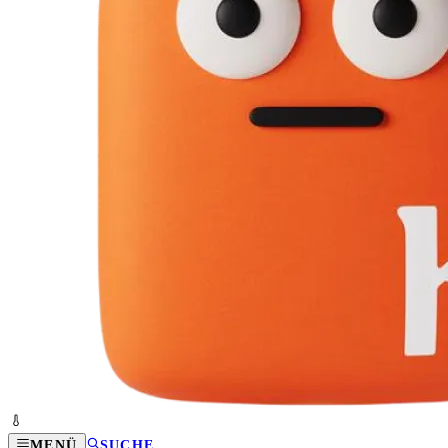
MENÜ
SUCHE