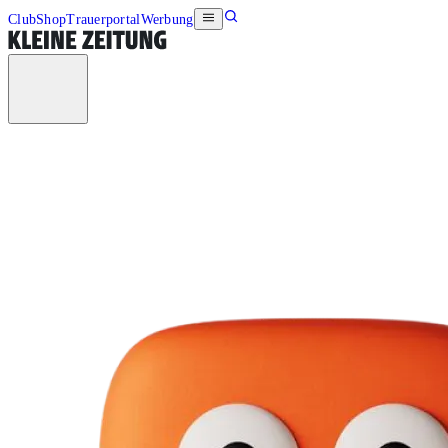
Club
Shop
Trauerportal
Werbung