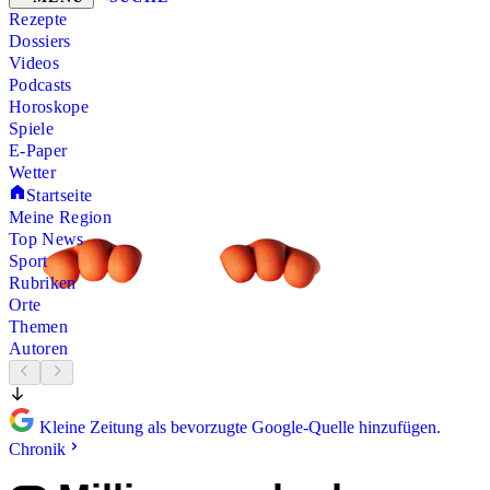
Rezepte
Dossiers
Videos
Podcasts
Horoskope
Spiele
E-Paper
Wetter
Startseite
Meine Region
Top News
Sport
Rubriken
Orte
Themen
Autoren
Kleine Zeitung als bevorzugte Google-Quelle hinzufügen.
Chronik