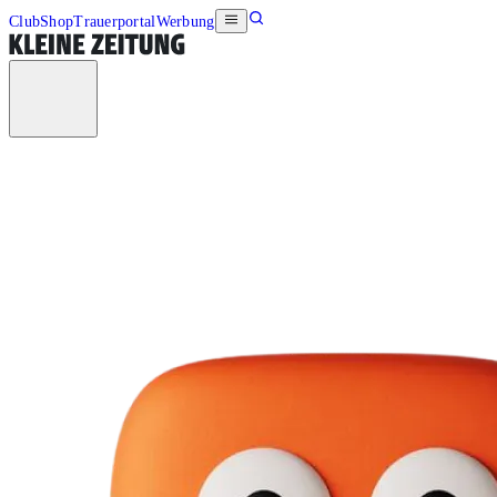
Club
Shop
Trauerportal
Werbung