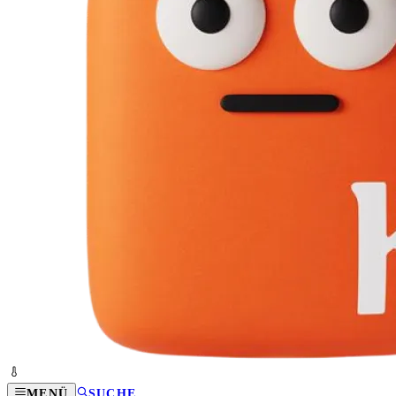
MENÜ
SUCHE