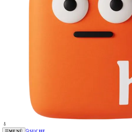
MENÜ
SUCHE