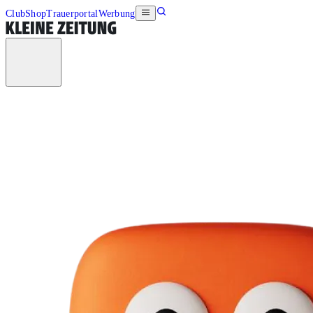
Club
Shop
Trauerportal
Werbung