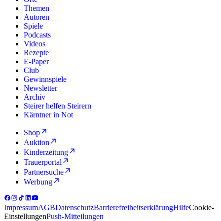
Themen
Autoren
Spiele
Podcasts
Videos
Rezepte
E-Paper
Club
Gewinnspiele
Newsletter
Archiv
Steirer helfen Steirern
Kärntner in Not
Shop
Auktion
Kinderzeitung
Trauerportal
Partnersuche
Werbung
Impressum
AGB
Datenschutz
Barrierefreiheitserklärung
Hilfe
Cookie-
Einstellungen
Push-Mitteilungen