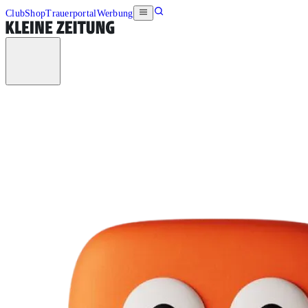
Club
Shop
Trauerportal
Werbung