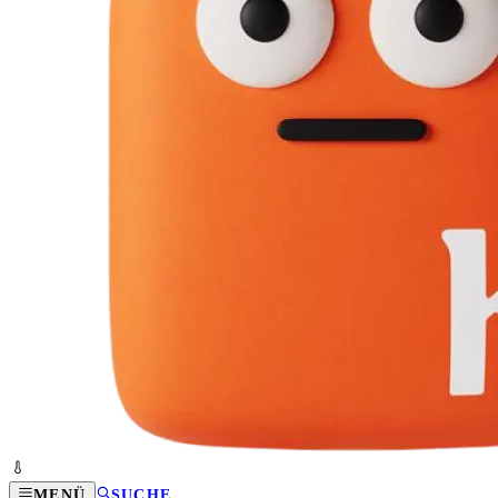
MENÜ
SUCHE