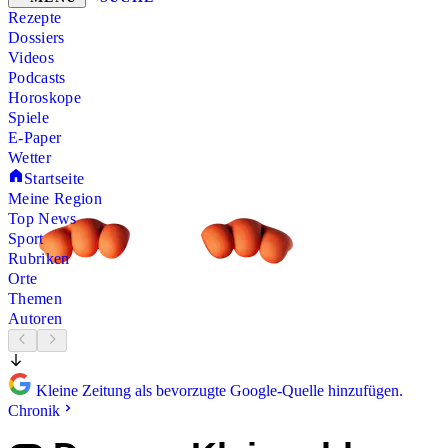
Rezepte
Dossiers
Videos
Podcasts
Horoskope
Spiele
E-Paper
Wetter
Startseite
Meine Region
Top News
Sport
Rubriken
Orte
Themen
Autoren
Kleine Zeitung als bevorzugte Google-Quelle hinzufügen.
Chronik