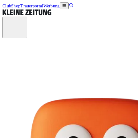
Club
Shop
Trauerportal
Werbung