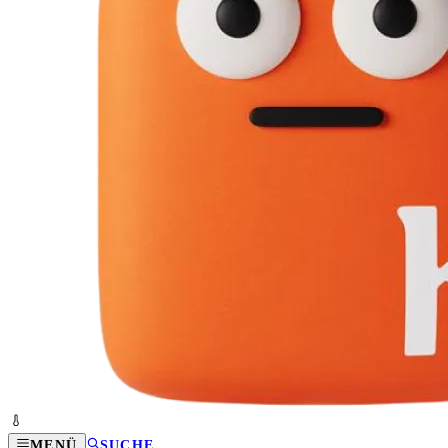
MENÜ
SUCHE