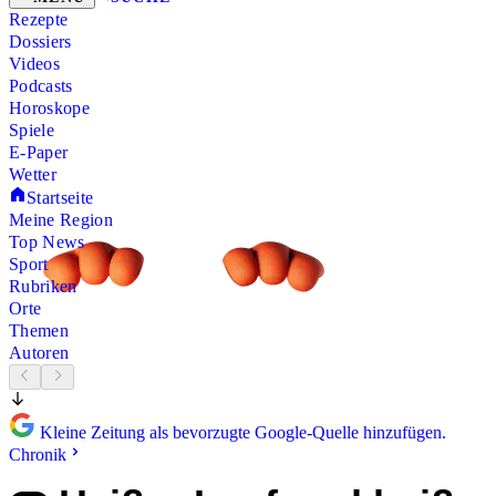
Rezepte
Dossiers
Videos
Podcasts
Horoskope
Spiele
E-Paper
Wetter
Startseite
Meine Region
Top News
Sport
Rubriken
Orte
Themen
Autoren
Kleine Zeitung als bevorzugte Google-Quelle hinzufügen.
Chronik