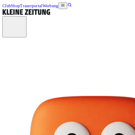
Club
Shop
Trauerportal
Werbung