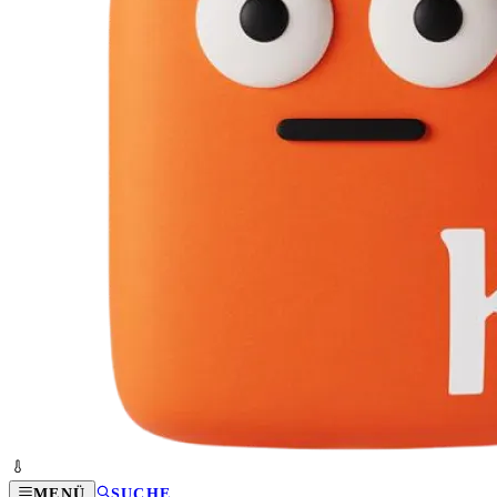
MENÜ
SUCHE