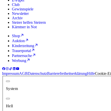
E-Paper
Club
Gewinnspiele
Newsletter
Archiv
Steirer helfen Steirern
Kärntner in Not
Shop
Auktion
Kinderzeitung
Trauerportal
Partnersuche
Werbung
Impressum
AGB
Datenschutz
Barrierefreiheitserklärung
Hilfe
Cookie-Ei
System
Hell