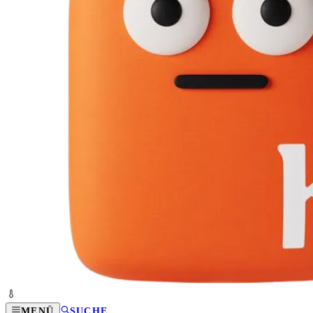
MENÜ
SUCHE