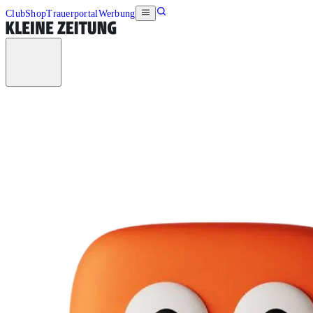
Club
Shop
Trauerportal
Werbung